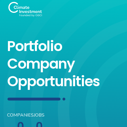
Portfolio
Company
Opportunities
COMPANIES
JOBS
0
0