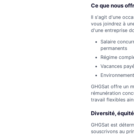
Ce que nous off
Il s'agit d'une occ
vous joindrez à une
d'une entreprise do
Salaire concur
permanents
Régime comple
Vacances payée
Environnement 
GHGSat offre un mil
rémunération concu
travail flexibles 
Diversité, équité
GHGSat est détermin
souscrivons au pri