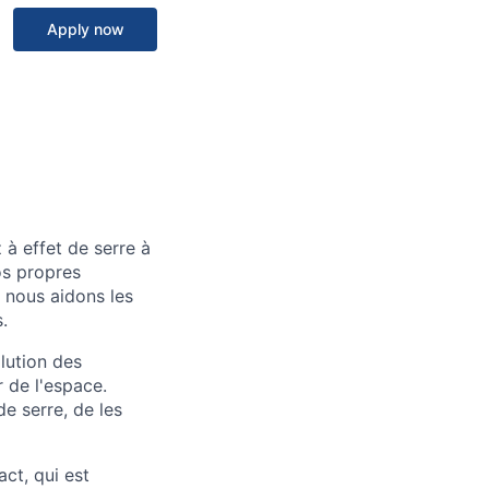
Apply now
à effet de serre à
os propres
 nous aidons les
.
lution des
 de l'espace.
e serre, de les
ct, qui est