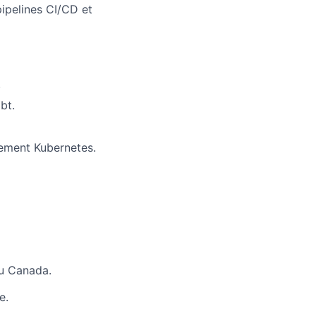
pipelines CI/CD et
.
bt.
nement Kubernetes.
du Canada.
e.