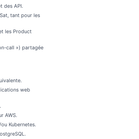
t des API.
at, tant pour les
et les Product
on-call ») partagée
uivalente.
lications web
.
ur AWS.
/ou Kubernetes.
PostgreSQL.