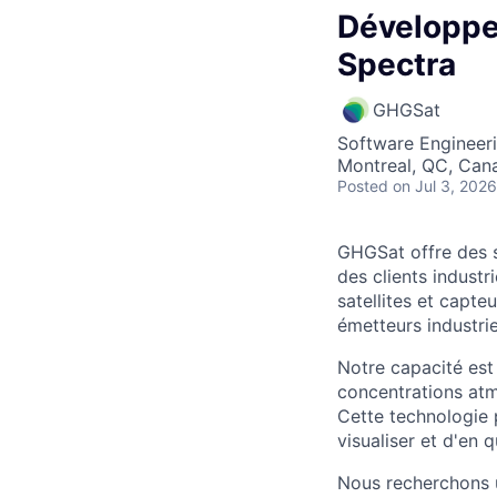
Développeu
Spectra
GHGSat
Software Engineer
Montreal, QC, Can
Posted
on Jul 3, 2026
GHGSat offre des s
des clients indust
satellites et capt
émetteurs industri
Notre capacité est
concentrations atm
Cette technologie 
visualiser et d'en q
Nous recherchons u