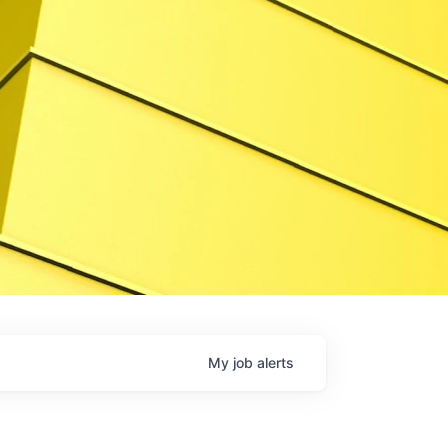
My
job
alerts