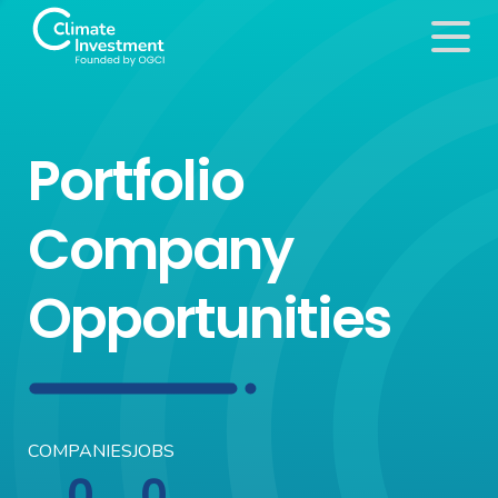
Portfolio
Company
Opportunities
COMPANIES
JOBS
0
0